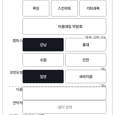
왁싱
스킨아트
기타과목
미용대입 박람회
*중복 선택 가능
캠퍼스
강남
홍대
수원
인천
*택1
과정유형
일반
국비지원
*택1
이
름
연락처