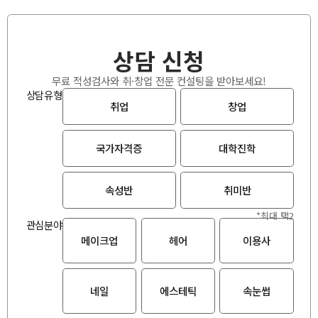
상담 신청
무료 적성검사와 취·창업 전문 컨설팅을 받아보세요!
상담유형
취업
창업
국가자격증
대학진학
속성반
취미반
*최대 택2
관심분야
메이크업
헤어
이용사
네일
에스테틱
속눈썹