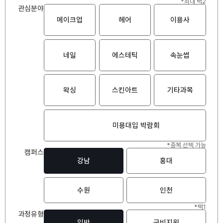
*최대 택2
관심분야
메이크업
헤어
이용사
네일
에스테틱
속눈썹
왁싱
스킨아트
기타과목
미용대입 박람회
*중복 선택 가능
캠퍼스
강남
홍대
수원
인천
*택1
과정유형
일반
국비지원