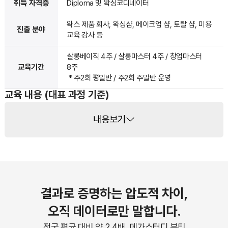
취득 자격증
Diploma 및 왁싱코디네이터
왁스 제품 회사, 왁싱샵, 메이크업 샵, 토탈 샵, 미용
진출 분야
교육 강사 등
살롱베이직 4주 / 살롱마스터 4주 / 창업마스터
교육기간
8주
* 주2회 평일반 / 주2회 주말반 운영
교육 내용 (대표 과정 기준)
내용보기
결과로 증명하는 압도적 차이,
오직 데이터로만 말합니다.
전국 평균 대비 약 2.4배, 메가스터디 뷰티