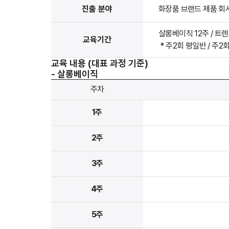
진출 분야
화장품 브랜드 제품 회사
살롱베이직 12주 / 트렌
교육기간
* 주2회 평일반 / 주2
교육 내용 (대표 과정 기준)
- 살롱베이직
주차
1주
2주
3주
4주
5주