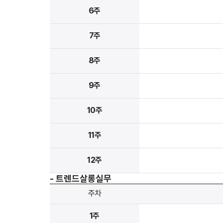
6주
7주
8주
9주
10주
11주
12주
- 트렌드살롱실무
주차
1주