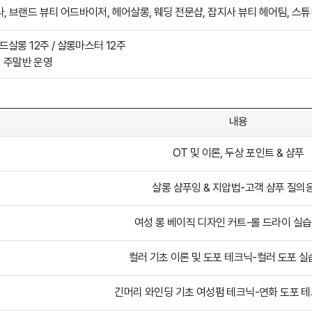
, 브랜드 뷰티 어드바이저, 헤어살롱, 웨딩 전문샵, 잡지사 뷰티 헤어팀, 스튜
드살롱 12주 / 살롱마스터 12주
회 주말반 운영
내용
OT 및 이론, 두상 포인트 & 샴푸
살롱 샴푸잉 & 지압법-고객 샴푸 질의
여성 롱 베이직 디자인 커트-롤 드라이 실
컬러 기초 이론 및 도포 테크닉-컬러 도포 실
긴머리 와인딩 기초 여성펌 테크닉-연화 도포 테