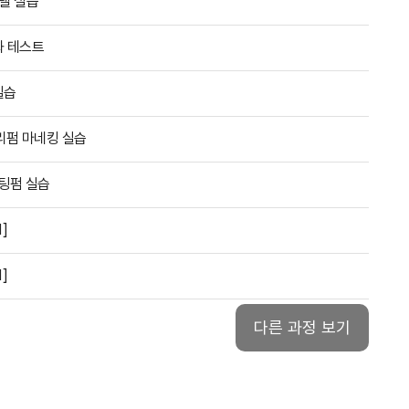
델 실습
화 테스트
실습
리펌 마네킹 실습
팅펌 실습
]
]
다른 과정 보기