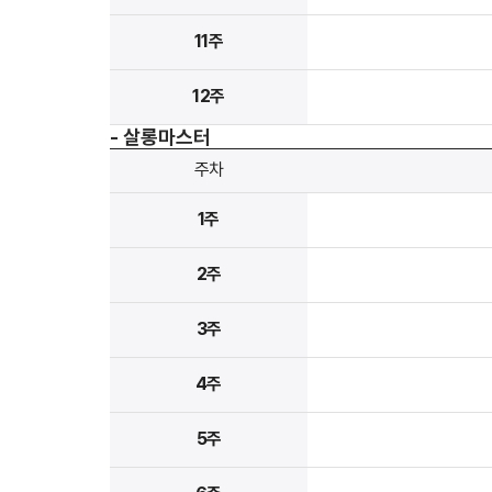
11주
12주
- 살롱마스터
주차
1주
2주
3주
4주
5주