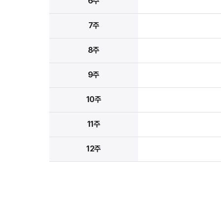
6주
7주
8주
9주
10주
11주
12주