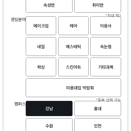
속성반
취미반
*최대 택2
관심분야
메이크업
헤어
이용사
네일
에스테틱
속눈썹
왁싱
스킨아트
기타과목
미용대입 박람회
*중복 선택 가능
캠퍼스
강남
홍대
수원
인천